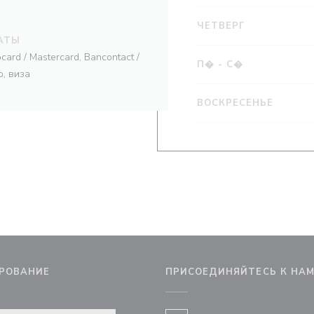
ЧЕТВЕРГ
АТЫ
card / Mastercard, Bancontact /
П�
-
С�
о, виза
ВОСКРЕСЕНЬЕ
РОВАНИЕ
ПРИСОЕДИНЯЙТЕСЬ К НА
м окне))