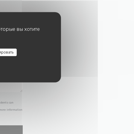
оторые вы хотите
ировать
idents can
 more information