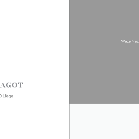
Waze Map
RAGOT
((открывается в новом окне))
0 Liège