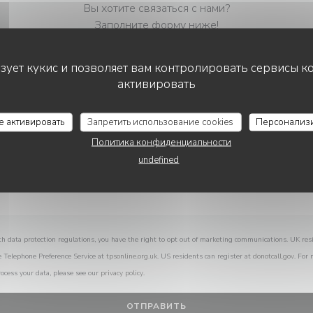
Вы хотите связаться с нами?
Заполните форму ниже!
ьзует кукис и позволяет вам контролировать сервисы к
активировать
LE DERNIER RAGOT
се активировать
Запретить использование cookies
Персонализ
Политика конфиденциальности
undefined
th data protection regulations, you have the right to opt out of marketing communications. UK res
e Telephone Preference Service at
tpsonline.org.uk
. US residents can register at
donotcall.gov
. For
ocess your data, please see our
privacy policy
.