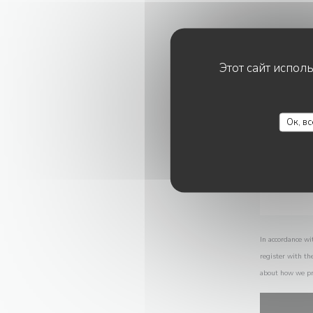
Этот сайт испол
Ок, в
In accordance wi
register with th
about how we pr