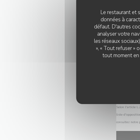
Le restaurant et s
données à caractè
défaut. D'autres coo
analyser votre navi
les réseaux sociaux)
», « Tout refuser »
tout moment en c
Selon l'article 
liste d'oppositi
consultez notre