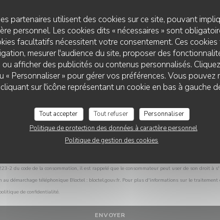
Vous désirez nous contacter ?
Remplissez le formulaire ci-dessous !
es partenaires utilisent des cookies sur ce site, pouvant impli
re personnel. Les cookies dits « nécessaires » sont obligatoire
kies facultatifs nécessitent votre consentement. Ces cookies 
gation, mesurer l'audience du site, proposer des fonctionnalité
 ou afficher des publicités ou contenus personnalisés. Clique
 ou « Personnaliser » pour gérer vos préférences. Vous pouvez 
LE DERNIER RAGOT
liquant sur l'icône représentant un cookie en bas à gauche d
Tout accepter
Tout refuser
Personnaliser
Politique de protection des données à caractère personnel
Politique de gestion des cookies
L.223-2 du code de la consommation, il est rappelé que le consommateur peut user de son droit à s'i
on au démarchage téléphonique Bloctel :
bloctel.gouv.fr
. Pour plus d'informations sur le traitement
politique de confidentialité
.