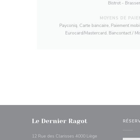
Bistrot - Brasser
MOYENS DE PAI
Payconiq, Carte bancaire, Paiement mobi
Eurocard/Mastercard, Bancontact / Mi
Le Dernier Ragot
RÉSER
((ouvre une nouvelle f
12 Rue des Clarisses 4000 Liège