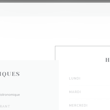
H
IQUES
LUNDI
MARDI
Bistronomique
MERCREDI
URANT