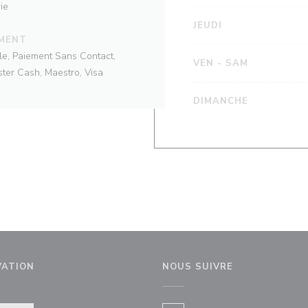
ie
JEUDI
EMENT
le, Paiement Sans Contact,
VEN
-
SAM
ster Cash, Maestro, Visa
DIMANCHE
VATION
NOUS SUIVRE
enêtre))