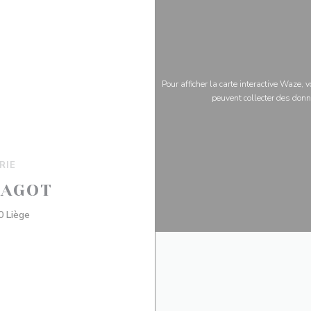
Pour afficher la carte interactive Waze,
peuvent collecter des donn
RIE
RAGOT
((ouvre une nouvelle fenêtre))
0 Liège