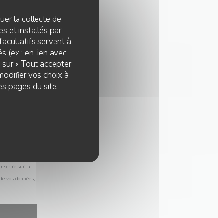
quer la collecte de
s et installés par
facultatifs servent à
s (ex : en lien avec
z sur « Tout accepter
modifier vos choix à
es pages du site.
nscrire sur la
 de vos données,