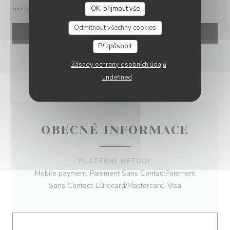
OK, přijmout vše
zpracování vašich údajů si přečtěte naše
zásady ochrany osobních údajů
.
LE DERNIER RAGOT
Odmítnout všechny cookies
Přizpůsobit
Zásady ochrany osobních údajů
undefined
OBECNÉ INFORMACE
PLATEBNÍ METODY
Mobile payment, Paiement Sans ContactPaiement
Sans Contact, Eurocard/Mastercard, Visa