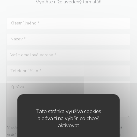
Vyplňte níže uvedený formulář!
Tato stránka využívá cookies
a dává ti na výběr, co chceš
aktivovat
V souladu se zákonem o ochraně spotřebitele máte právo odmítnout marketingová
volání registrací v Robinsonově seznamu:
robinsonseznam.cz
. Pro více informací o