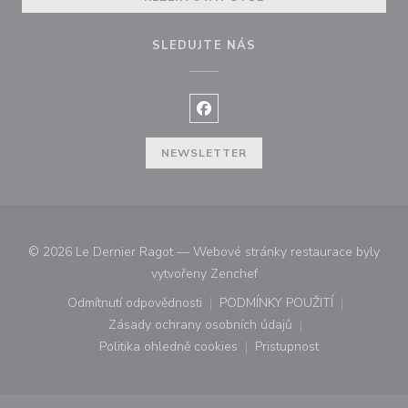
SLEDUJTE NÁS
Facebook ((otevře se v novém o
NEWSLETTER
© 2026 Le Dernier Ragot — Webové stránky restaurace byly
((otevře se v novém okně))
vytvořeny
Zenchef
Odmítnutí odpovědnosti
PODMÍNKY POUŽITÍ
((otevře se v novém okně))
((otevře se v novém o
Zásady ochrany osobních údajů
((otevře se v novém okně))
Politika ohledně cookies
Pristupnost
((otevře se v novém okně))
((otevře se v novém o