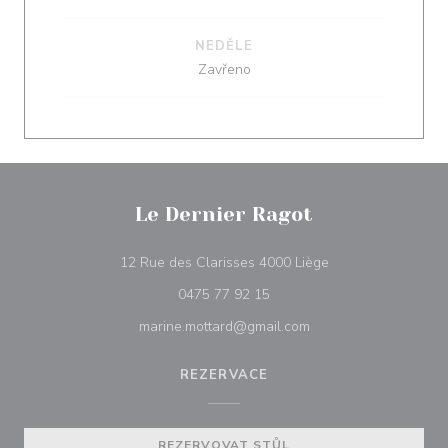
NEDĚLE
Zavřeno
Le Dernier Ragot
((otevře se v nové
12 Rue des Clarisses 4000 Liège
0475 77 92 15
marine.mottard@gmail.com
REZERVACE
REZERVOVAT STŮL