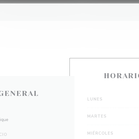
HORARI
GENERAL
LUNES
MARTES
mique
MIÉRCOLES
CIO