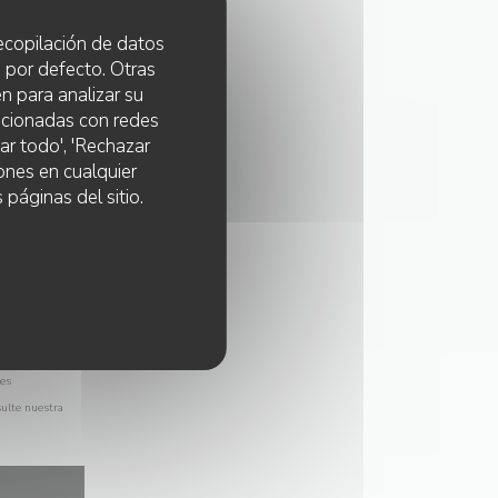
 recopilación de datos
 por defecto. Otras
n para analizar su
lacionadas con redes
ar todo', 'Rechazar
ones en cualquier
 páginas del sitio.
les
sulte nuestra