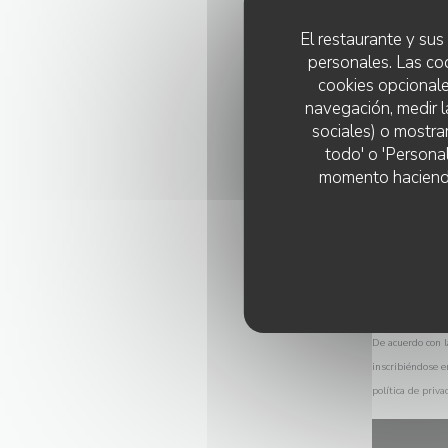
El restaurante y sus 
personales. Las co
cookies opcionale
navegación, medir l
sociales) o mostra
todo' o 'Persona
momento haciendo c
De acuerdo con l
inscribiéndose e
política de priva