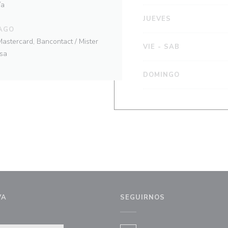
ía
JUEVES
AGO
astercard, Bancontact / Mister
VIE
-
SAB
isa
DOMINGO
VA
SEGUIRNOS
ventana))