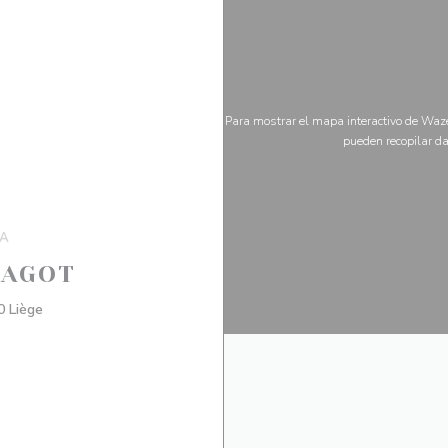
Para mostrar el mapa interactivo de Waze
pueden recopilar da
ÍA
RAGOT
((abre en una nueva ventana))
0 Liège