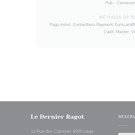
Pub - Cervecer
MÉTODOS DE P
Pago móvil, Contactless Payment, Eurocard/M
Cash, Master, V
Le Dernier Ragot
RESER
((abre en una nueva 
12 Rue des Clarisses 4000 Liège