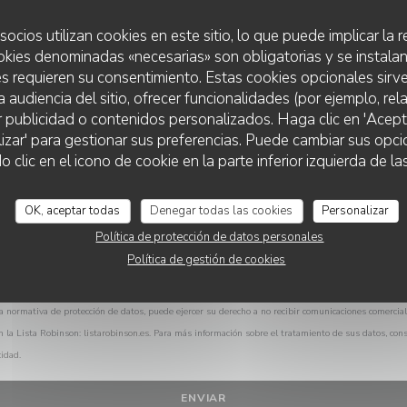
¿Desea ponerse en contacto con nosotros?
Rellene el siguiente formulario.
socios utilizan cookies en este sitio, lo que puede implicar la
okies denominadas «necesarias» son obligatorias y se instalan
s requieren su consentimiento. Estas cookies opcionales sirve
a audiencia del sitio, ofrecer funcionalidades (por ejemplo, re
r publicidad o contenidos personalizados. Haga clic en 'Acept
lizar' para gestionar sus preferencias. Puede cambiar sus opci
LE DERNIER RAGOT
lic en el icono de cookie en la parte inferior izquierda de las
OK, aceptar todas
Denegar todas las cookies
Personalizar
Política de protección de datos personales
Política de gestión de cookies
a normativa de protección de datos, puede ejercer su derecho a no recibir comunicaciones comercia
n la Lista Robinson:
listarobinson.es
. Para más información sobre el tratamiento de sus datos, con
cidad
.